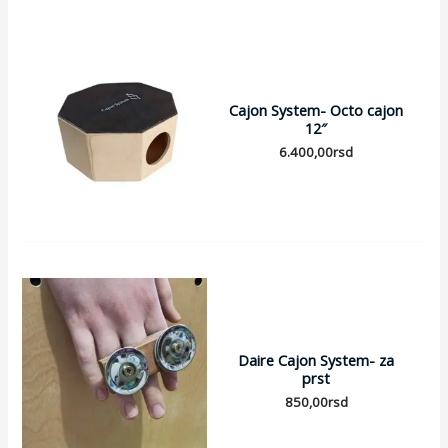
Cajon System- Octo cajon
12″
6.400,00
rsd
Daire Cajon System- za
prst
850,00
rsd