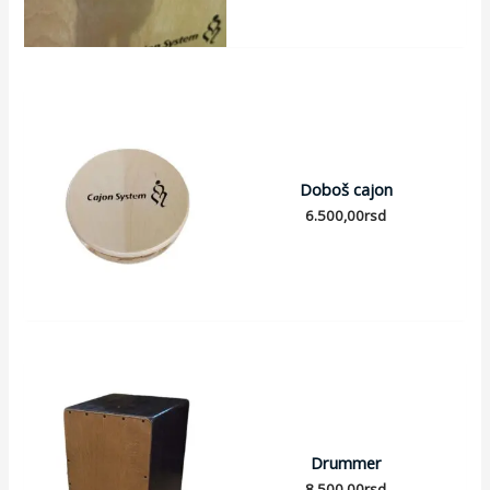
Doboš cajon
6.500,00
rsd
Drummer
8.500,00
rsd