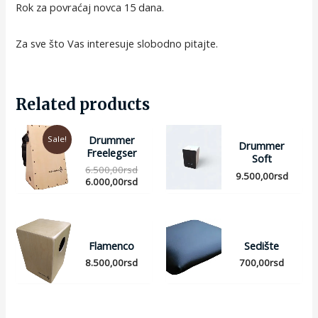
Rok za povraćaj novca 15 dana.
Za sve što Vas interesuje slobodno pitajte.
Related products
Drummer
Sale!
Drummer
Freelegser
Soft
6.500,00
rsd
9.500,00
rsd
6.000,00
rsd
Flamenco
Sedište
8.500,00
rsd
700,00
rsd