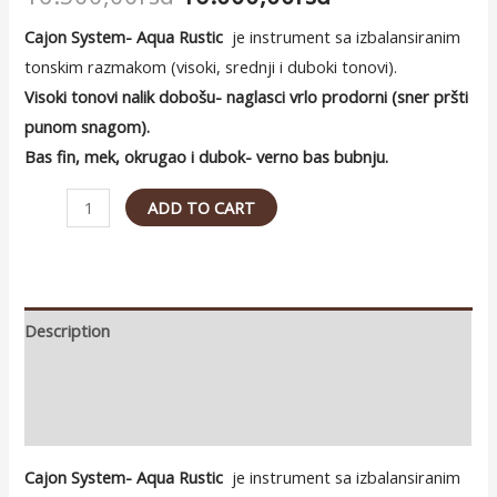
Cajon System- Aqua Rustic
je instrument sa izbalansiranim
tonskim razmakom (visoki, srednji i duboki tonovi).
Visoki tonovi nalik dobošu- naglasci vrlo prodorni (sner pršti
punom snagom).
Bas fin, mek, okrugao i dubok- verno bas bubnju.
Aqua
ADD TO CART
Rustic
quantity
Description
Additional information
Reviews (0)
Cajon System- Aqua Rustic
je instrument sa izbalansiranim