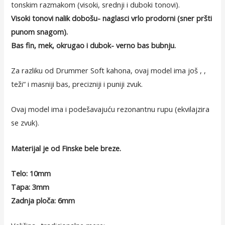
tonskim razmakom (visoki, srednji i duboki tonovi).
Visoki tonovi nalik dobošu- naglasci vrlo prodorni (sner pršti
punom snagom).
Bas fin, mek, okrugao i dubok- verno bas bubnju.
Za razliku od Drummer Soft kahona, ovaj model ima još , ,
teži“ i masniji bas, precizniji i puniji zvuk.
Ovaj model ima i podešavajuću rezonantnu rupu (ekvilajzira
se zvuk).
Materijal je od Finske bele breze.
Telo: 10mm
Tapa: 3mm
Zadnja ploča: 6mm