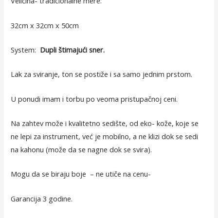
Veličina- tradicionalne mere:
32cm x 32cm x 50cm
System:
Dupli štimajući sner.
Lak za sviranje, ton se postiže i sa samo jednim prstom.
U ponudi imam i torbu po veoma pristupačnoj ceni.
Na zahtev može i kvalitetno sedište, od eko- kože, koje se
ne lepi za instrument, već je mobilno, a ne klizi dok se sedi
na kahonu (može da se nagne dok se svira).
Mogu da se biraju boje – ne utiče na cenu-
Garancija 3 godine.