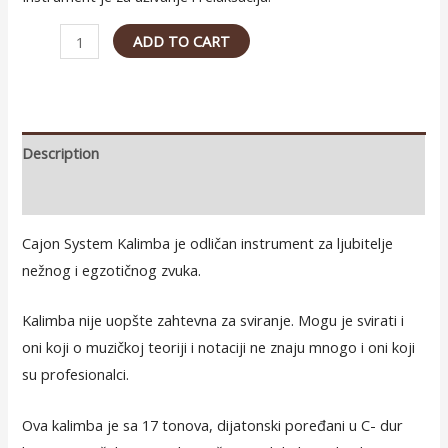
Cajon
ADD TO CART
System
Kalimba
17
quantity
Description
Reviews (0)
Cajon System Kalimba je odličan instrument za ljubitelje
nežnog i egzotičnog zvuka.
Kalimba nije uopšte zahtevna za sviranje. Mogu je svirati i
oni koji o muzičkoj teoriji i notaciji ne znaju mnogo i oni koji
su profesionalci.
Ova kalimba je sa 17 tonova, dijatonski poređani u C- dur