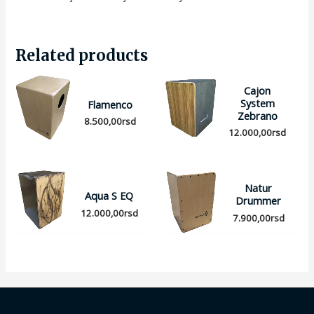
Related products
Cajon
System
Flamenco
Zebrano
8.500,00
rsd
12.000,00
rsd
Natur
Aqua S EQ
Drummer
12.000,00
rsd
7.900,00
rsd