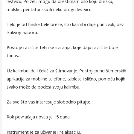
lestvicu. Po želji mogu da preštimam bilo koju dursku,
molsku, pentatonsku ili neku drugu lestvicu.
Telo je od finske bele breze, što kalimbi daje pun zvuk, bez
ikakvog napora.
Postoje različite tehnike sviranja, koje daju različite boje
tonova.
Uz kalimbu ide i čekić za štimovanje. Postoji puno štimerskih
aplikacija za mobilne telefone, tablete i slično, pomoću kojih
svako može da podesi svoju kalimbu.
Za sve što vas interesuje slobodno pitajte.
Rok povraćaja novca je 15 dana.
Instrument je za uživanje i relaksaciju.