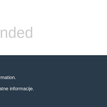
ended
rmation.
atne informacije.